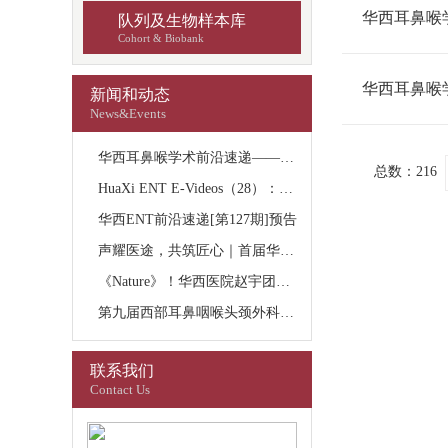
华西耳鼻喉
队列及生物样本库
Cohort & Biobank
华西耳鼻喉
新闻和动态
News&Events
华西耳鼻喉学术前沿速递——文献精读（第108期）
总数：
216
HuaXi ENT E-Videos（28）：一例喉鳞状细胞癌
华西ENT前沿速递[第127期]预告
声耀医途，共筑匠心｜首届华西青年医师赋能营与儿童嗓音训练学习班圆满落幕
《Nature》！华西医院赵宇团队与复旦大学附属眼耳鼻喉科医院合作研究OTOF 耳聋基因治疗实现重大进展
第九届西部耳鼻咽喉头颈外科学术论坛暨《第二届数据分析培训班》顺利结课
联系我们
Contact Us