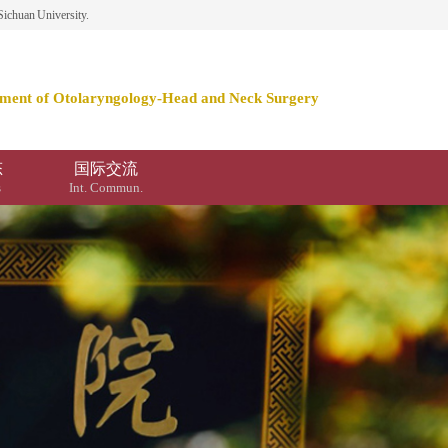
huan University.
ment of Otolaryngology-Head and Neck Surgery
态
国际交流
s
Int. Commun.