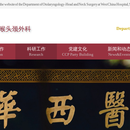
epartment of Otolaryngology-Head and Neck Surgery at West China Hospital, Sic
喉头颈外科
Depart
作
科研工作
党建文化
新闻和动
on
Research
CCP Party Buliding
News&Event
资均带来了丰厚回报。